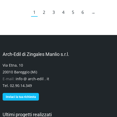
1
2
3
4
5
6
→
Arch-Edil di Zingales Manlio s.r.l.
Via Etna, 10
20010 Bareggio (Mi)
E-mail:
info @ arch-edil . it
Tel. 02.90.14.349
Inviaci la tua richiesta
Ultimi progetti realizzati