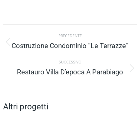
Project
PRECEDENTE
navigation
Costruzione Condominio “Le Terrazze”
Previous
project:
SUCCESSIVO
Restauro Villa D’epoca A Parabiago
Next
project:
Altri progetti