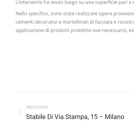
L’intervento ha avuto luogo su una superficie pari a 
Nello specifico, sono state realizzate opere provvisi
cementi decorativi e martellinati di facciata e ricostr
applicazione di prodotti protettivi ove necessario, ese
Project
PRECEDENTE
navigation
Stabile Di Via Stampa, 15 – Milano
Previous
project: