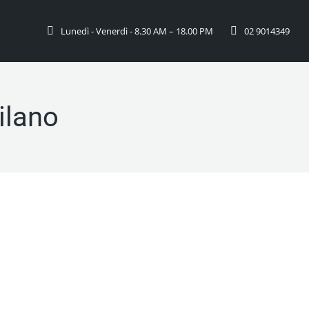
i
Lunedì - Venerdì - 8.30 AM – 18.00 PM
02 9014349
ilano