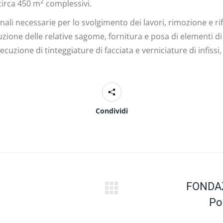
2
circa 450 m
complessivi.
onali necessarie per lo svolgimento dei lavori, rimozione e r
uzione delle relative sagome, fornitura e posa di elementi di l
cuzione di tinteggiature di facciata e verniciature di infissi,
Condividi
FONDAZ
Next
Po
project: