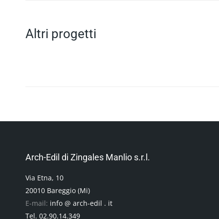
Altri progetti
Arch-Edil di Zingales Manlio s.r.l.
Via Etna, 10
20010 Bareggio (Mi)
E-mail:
info @ arch-edil . it
Tel. 02.90.14.349