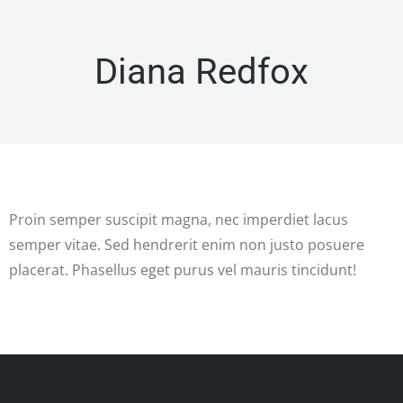
Diana Redfox
Proin semper suscipit magna, nec imperdiet lacus
semper vitae. Sed hendrerit enim non justo posuere
placerat. Phasellus eget purus vel mauris tincidunt!