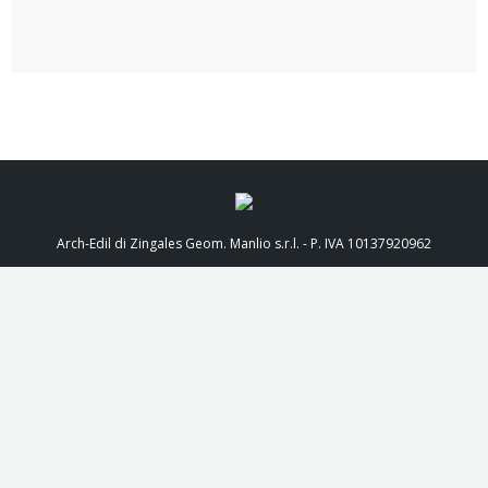
Arch-Edil di Zingales Geom. Manlio s.r.l. - P. IVA 10137920962