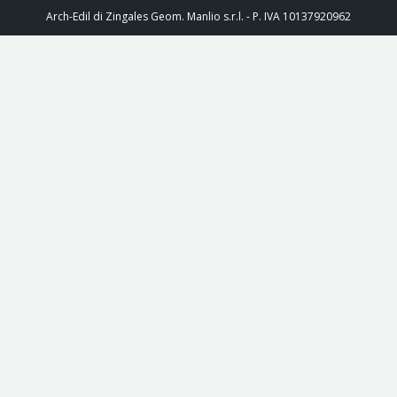
Arch-Edil di Zingales Geom. Manlio s.r.l. - P. IVA 10137920962