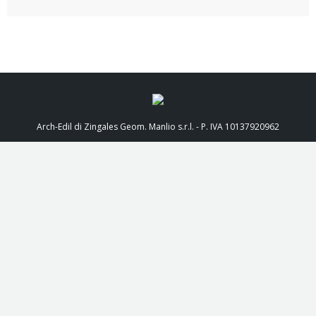
Arch-Edil di Zingales Geom. Manlio s.r.l. - P. IVA 10137920962