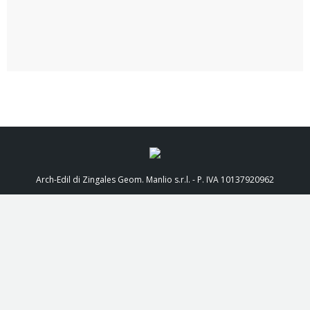
Arch-Edil di Zingales Geom. Manlio s.r.l. - P. IVA 10137920962