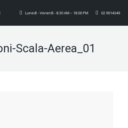
i
Lunedì - Venerdì - 8.30 AM – 18.00 PM
02 9014349
oni-Scala-Aerea_01