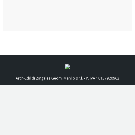
Arch-Edil di Zingales Geom. Manlio s.r.l. - P. IVA 10137920962