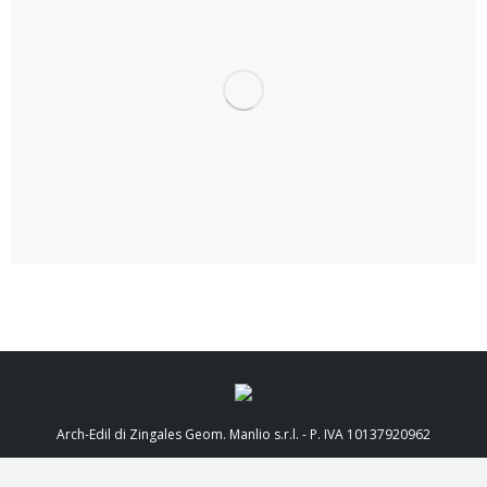
Arch-Edil di Zingales Geom. Manlio s.r.l. - P. IVA 10137920962