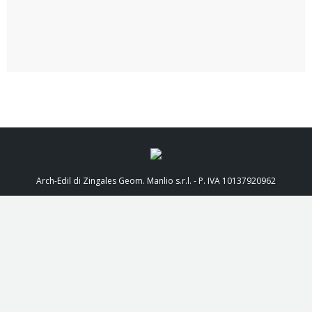
Arch-Edil di Zingales Geom. Manlio s.r.l. - P. IVA 10137920962