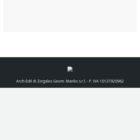
Arch-Edil di Zingales Geom. Manlio s.r.l. - P. IVA 10137920962