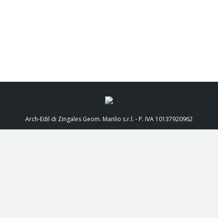
Arch-Edil di Zingales Geom. Manlio s.r.l. - P. IVA 10137920962