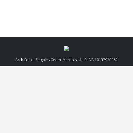
Arch-Edil di Zingales Geom. Manlio s.r.l. - P. IVA 10137920962