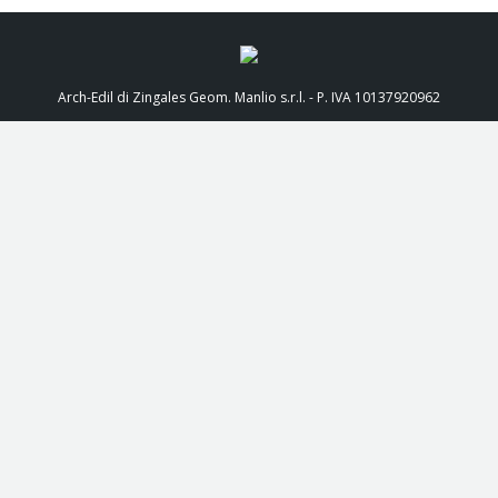
Arch-Edil di Zingales Geom. Manlio s.r.l. - P. IVA 10137920962