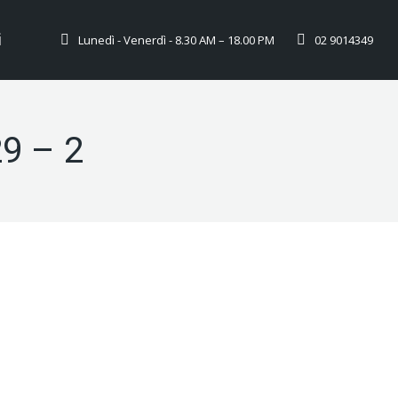
i
Lunedì - Venerdì - 8.30 AM – 18.00 PM
02 9014349
9 – 2